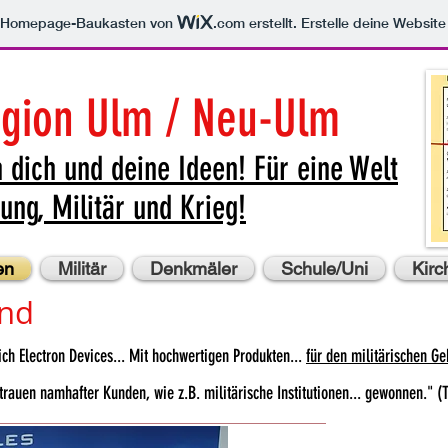
m Homepage-Baukasten von
.com
erstellt. Erstelle deine Websit
egion Ulm / Neu-Ulm
 dich und deine Ideen! F
ür eine Welt
ung, Militär und Krieg!
en
Militär
Denkmäler
Schule/Uni
Kirc
and
ich Electron Devices... Mit hochwertigen Produkten...
für den militärischen G
trauen namhafter Kunden, wie z.B. militärische Institutionen... gewonnen."
(T
_________________________________________