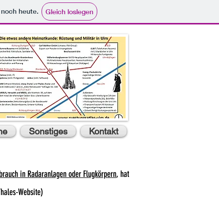
e noch heute.
Gleich loslegen
he
Sonstiges
Kontakt
ebrauch in Radaranlagen oder Flugkörpern
, hat
hales-Website)