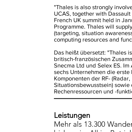
"Thales is also strongly invol
UCAS, together with Dassault 
French UK summit held in Janu
Programme. Thales will supply
(targeting, situation awarenes
computing resources and funct
Das heißt übersetzt: "Thales i
britisch-französischen Zusam
Snecma Ltd und Selex ES. Im A
sechs Unternehmen die erste
Komponenten der RF- (Radar, e
Situationsbewusstsein) sowie d
Rechenressourcen und -funktio
Leistungen
Mehr als 13.300 Wander