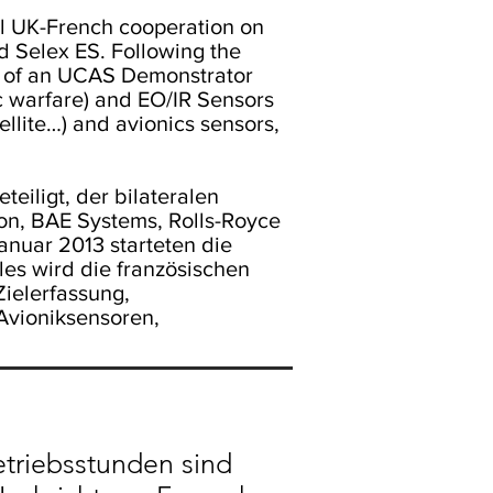
ral UK-French cooperation on
 Selex ES. Following the
se of an UCAS Demonstrator
c warfare) and EO/IR Sensors
ellite…) and avionics sensors,
eiligt, der bilateralen
on, BAE Systems, Rolls-Royce
anuar 2013 starteten die
s wird die französischen
ielerfassung,
 Avioniksensoren,
etriebsstunden sind