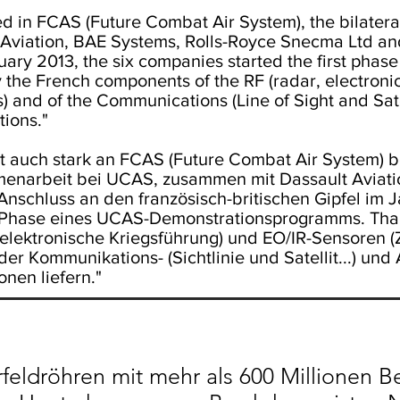
ved in FCAS (Future Combat Air System), the bilate
Aviation, BAE Systems, Rolls-Royce Snecma Ltd and
ary 2013, the six companies started the first pha
 the French components of the RF (radar, electroni
s) and of the Communications (Line of Sight and Sat
ions."
st auch stark an FCAS (Future Combat Air System) bet
menarbeit bei UCAS, zusammen mit Dassault Aviati
nschluss an den französisch-britischen Gipfel im J
 Phase eines UCAS-Demonstrationsprogramms. Thale
lektronische Kriegsführung) und EO/IR-Sensoren (Z
er Kommunikations- (Sichtlinie und Satellit...) und
nen liefern."
feldröhren mit mehr als 600 Millionen B