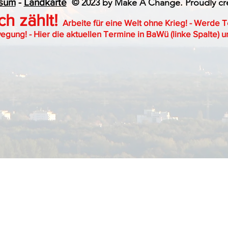
ssum
-
Landkarte
© 2023 by Make A Change. Proudly cr
ich zählt!
Arbeite
für eine Welt oh
ne Krieg!
- Werde T
gung! - Hier die aktuellen Termine in BaWü (linke Spalte) un