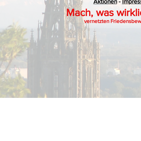
Aktionen
-
Impre
Mach, was w
irkl
vernetzten Friedensbewe