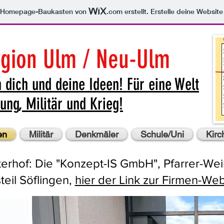
m Homepage-Baukasten von
.com
erstellt. Erstelle deine Websit
egion Ulm / Neu-Ulm
 dich und deine Ideen! F
ür eine Welt
ung, Militär und Krieg!
en
Militär
Denkmäler
Schule/Uni
Kirc
erhof: Die "Konzept-IS GmbH", Pfarrer-We
teil Söflingen,
hier der Link zur Firmen-Web