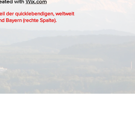
eated with
Wix.com
eil der quicklebendigen, weltweit
d Bayern (rechte Spalte).